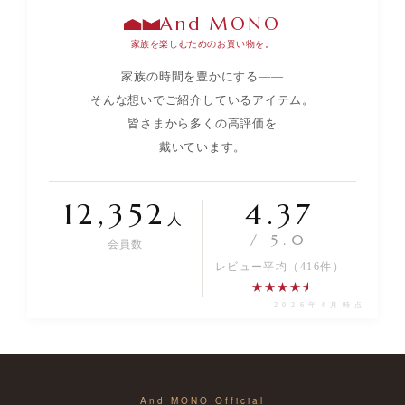
And MONO
家族を楽しむためのお買い物を。
家族の時間を豊かにする——
そんな想いでご紹介しているアイテム。
皆さまから多くの高評価を
戴いています。
12,352
4.37
人
/ 5.0
会員数
レビュー平均（416件）
★★★★
★
2026年4月時点
And MONO Official