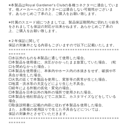
※本製品はRoyal Gardener's Clubの各種コネクターに適合していま
す。他メーカーへのコネクターには適合しない可能性がございま
す。あらかじめご了承の上、ご購入をお願い致します。
※付属のスエード紐につきましては、製品保証期間内に切れたり紛失
をされましても保証の対応が出来かねます。あらかじめご了承の
上、ご購入をお願い致します。
※２年保証に関して
保証の対象外となる内容もございますので以下に記載いたします。
=============================================
=======
□水以外のものを本製品に通して使用した場合。
□本製品を使用後に、水圧がかかったまま放置していた場合。（蛇
口を閉めなかった場合。）
□本製品を使用後に、本体内やホース内の水抜きをせず、破損や不
具合が発生した場合。
□火気の近くで本製品を使用し、変形等の異常が生じた場合。
□地震・洪水等の天災などにより生じた不具合。
□経年による外観の劣化・変化の場合。
□本製品を日本以外の海外の場所で使用された場合。
□本製品を他社部品などで二次加工、カスタマイズなどをしている
場合。
□取扱説明書に記載の内容に従わず本製品を使用した場合、
また、お客様の使用誤りで生じた不具合などについては、
保証の対象外とさせていただきます。
=============================================
=======